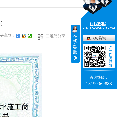
返回
书
分享到：
在
二维码分享
QQ咨询
线
客
扫
一
服
扫
更
精
彩
咨询热线：
18190969888