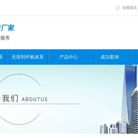
在线留言
产厂家
程服务
系
无溶剂环氧体系
产品中心
成功案例