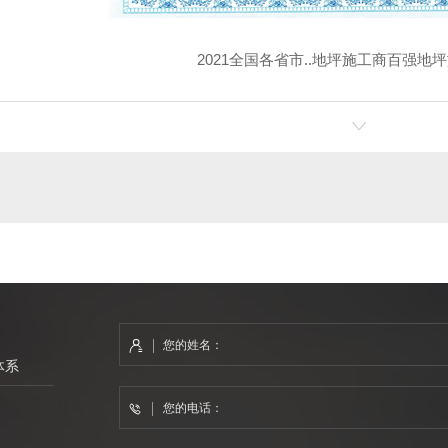
2021全国各省市..地坪施工商百强地
体系