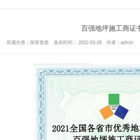
百强地坪施工商证
所属分类：荣誉资质 发布时间： 2022-03-28 作者：admin