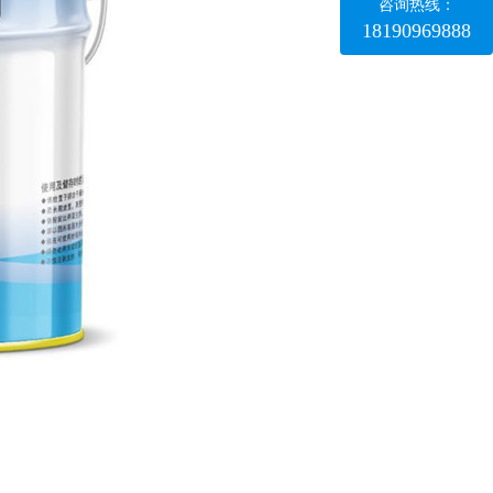
咨询热线：
18190969888
四川防静电地坪-环氧防静电平涂面漆