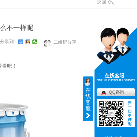
返回
么不一样呢
分享到：
二维码分享
看看吧！
在
QQ咨询
线
客
扫
一
服
扫
更
精
彩